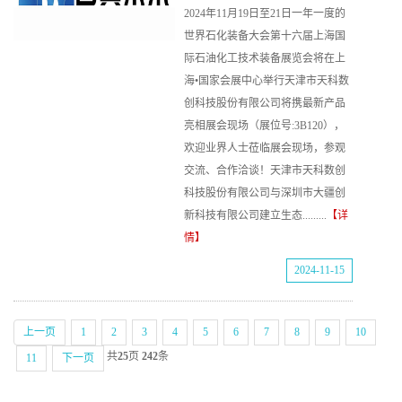
2024年11月19日至21日一年一度的
世界石化装备大会第十六届上海国
际石油化工技术装备展览会将在上
海•国家会展中心举行天津市天科数
创科技股份有限公司将携最新产品
亮相展会现场（展位号:3B120），
欢迎业界人士莅临展会现场，参观
交流、合作洽谈！天津市天科数创
科技股份有限公司与深圳市大疆创
新科技有限公司建立生态.........
【详
情】
2024-11-15
上一页
1
2
3
4
5
6
7
8
9
10
共
25
页
242
条
11
下一页