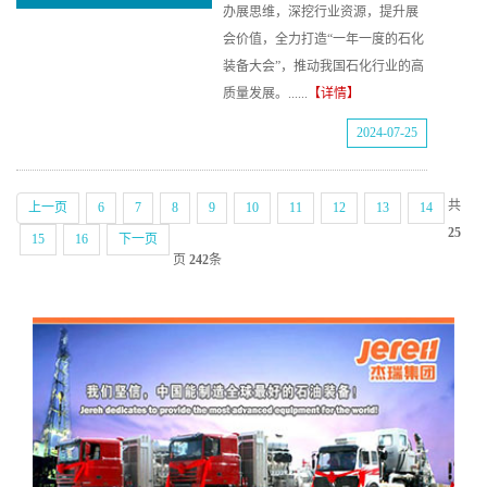
办展思维，深挖行业资源，提升展
会价值，全力打造“一年一度的石化
装备大会”，推动我国石化行业的高
质量发展。......
【详情】
2024-07-25
共
上一页
6
7
8
9
10
11
12
13
14
25
15
16
下一页
页
242
条