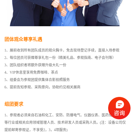
团体观众尊享礼遇
1、展前收到所有团队成员的观众胸卡，免去现场登记手续，直接入场参观
2、每位团员可获赠尊享礼包一份（精美礼品、参观指南、电子会刊等）
3、团队组织者将额外获赠升级大礼一份
4、VIP休息室享用免费咖啡、茶点
5、组委会为参观团提供集体合影拍照服务
6、提前告知参观、采购意向，协助约见相关展商
组团要求
1、参观者必须来自石油和化工、安防、防爆电气、仪器仪表、医药化工、塑胶
等行业或相关应用领域管理人员、技术研发人员或采购人员。(注：设备公司仅
提前邮寄参观证，不享受2，3，4项服务)