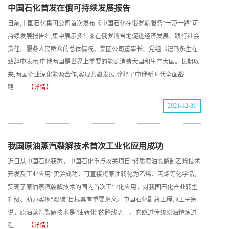
中国石化首发在俄可持续发展报告
日前,中国石化集团公司首次发布《中国石化在俄罗斯服务“一带一路”可
持续发展报告》,集中展示多年来在俄罗斯当地促进经济发展、践行社会
责任、服务人民群众的总体情况。集团公司董事长、党组书记马永生在
致辞中表示,中俄两国是世界上重要的能源消费大国和生产大国。长期以
来,两国企业深化能源合作,实现共赢发展,诠释了中俄新时代全面战
略.........
【详情】
2021-12-31
我国原油蒸汽裂解技术首次工业化应用成功
近日从中国石化获悉，中国石化重点攻关项目“轻质原油裂解制乙烯技术
开发及工业应用”实验成功，可直接将原油转化为乙烯、丙烯等化学品，
实现了原油蒸汽裂解技术的国内首次工业化应用，对我国石化产业转型
升级、助力实现“双碳”目标具有重要意义。中国石化副总工程师王子宗
说，原油蒸汽裂解技术是“油转化”的路线之一，它跳过传统原油精炼过
程.........
【详情】