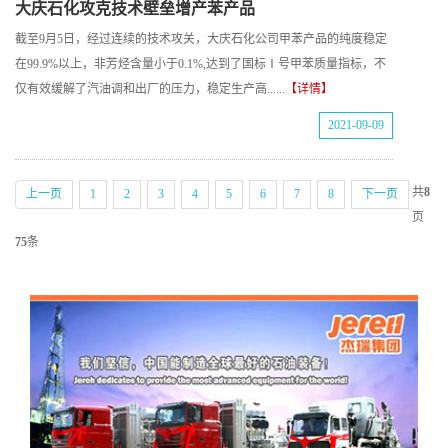
大庆石化攻克技术壁垒增产苯产品
截至9月5日，经过连续的技术攻关，大庆石化公司甲苯产品的纯度稳定
在99.9%以上，非芳烃含量小于0.1%,达到了国标Ⅰ号甲苯质量指标，不
仅有效缓解了汽油调和出厂的压力，稳定生产高......
【详情】
2021-09-09
共
8
上一页
1
2
3
4
5
6
7
8
下一页
页
75
条