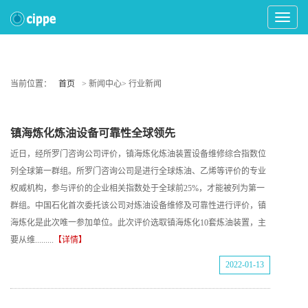
Toggle
Navigat
当前位置：
首页
> 新闻中心> 行业新闻
镇海炼化炼油设备可靠性全球领先
近日，经所罗门咨询公司评价，镇海炼化炼油装置设备维修综合指数位
列全球第一群组。所罗门咨询公司是进行全球炼油、乙烯等评价的专业
权威机构，参与评价的企业相关指数处于全球前25%，才能被列为第一
群组。中国石化首次委托该公司对炼油设备维修及可靠性进行评价，镇
海炼化是此次唯一参加单位。此次评价选取镇海炼化10套炼油装置，主
要从维.........
【详情】
2022-01-13