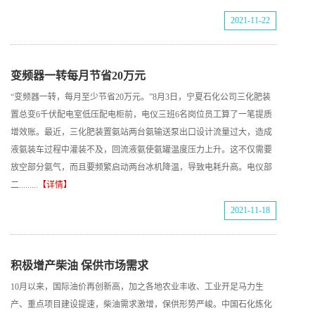
2021-11-22
变频器一转每月节省20万元
“变频器一转，每月至少节省20万元。”8月3日，宁夏石化公司三化肥装
置总变6千伏配电室低压配电柜前，电仪三班6名岗位员工算了一笔提质
增效账。最近，三化肥装置氨站两台氨输送泵出口设计流量过大，造成
液氨装车过程中灌装不及，回流液氨使氨罐温度压力上升。这不仅需要
放空部分氨气，而且要频繁启动两台冰机降温，导致电耗升高。电仪部
二.........
【详情】
2021-11-18
积极增产柴油 保供市场需求
10月以来，国际油价再创新高，加之各地农业丰收、工业开足马力生
产、重点项目建设提速，柴油需求激增，保供形势严峻。中国石化炼化