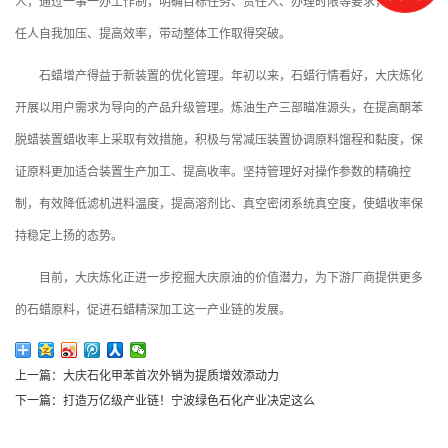
人，通过一事一办工作制，明确目标任务、责任人、办理时限等要求，促进责
任人自我加压、提高效率，带动整体工作取得突破。
石蜡增产得益于新装置的优化管理。年初以来，石蜡行情看好，大庆炼化
开展以用户需求为导向的产品升级管理。炼油生产三部瞄准源头，在提高酮苯
脱蜡装置蜡收率上采取有效措施，积极与常减压装置协调原料馏程和黏度，保
证原料更加适合装置生产加工、提高收率。坚持管理好对操作参数的精确控
制，有效降低滤机进料温度，提高溶剂比、真空密闭系统真空度，使蜡收率保
持稳定上扬的态势。
目前，大庆炼化正进一步挖掘大庆原油的价值潜力，为下游厂商提供更多
的石蜡原料，促进石蜡精深加工这一产业链的发展。
上一篇：大庆石化甲苯首次外销为提质增效添动力
下一篇：打造万亿级产业链！宁波绿色石化产业决定这么