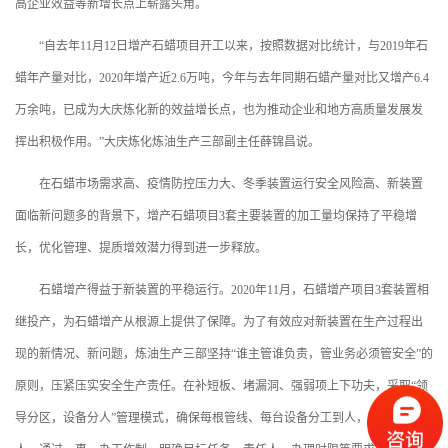
高企业效益等新增长点上崭露头角。
“自去年11月12日增产石蜡项目开工以来，按照数据对比统计，与2019年石
蜡年产量对比，2020年增产近2.6万吨，今年与去年同期石蜡产量对比又增产6.4
万余吨，已成为大庆炼化新的效益增长点，也为推动企业和地方高质量发展发
挥出积极作用。”大庆炼化炼油生产三部副主任薛锦昌说。
在石蜡市场需求高、疫情防控压力大、冬季装置运行安全风险高、新装置
面临新问题多的背景下，增产石蜡项目3套主要装置的加工量均保持了平稳增
长，优化管理、提质增效潜力得到进一步释放。
石蜡增产得益于新装置的平稳运行。2020年11月，石蜡增产项目3套装置相
继投产，为石蜡增产从根源上提供了保障。为了有效应对新装置在生产过程出
现的新情况、新问题，炼油生产三部坚持“谁主管谁负责，管业务必须管安全”的
原则，压紧压实安全生产责任。在补短板、堵漏洞、强弱项上下功夫，采取“领
导分区，设备分人”管理模式，确保每根管线、每台设备分工到人，责任落实到